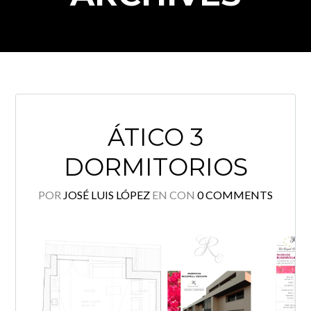
ÁTICO 3
DORMITORIOS
Log in
POR
JOSÉ LUIS LÓPEZ
EN
CON
0 COMMENTS
Don't have an account?
Create your
account,
it takes less than a minute.
Nombre de usuario
Password