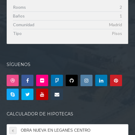
Rooms
2
Baños
1
Comunidad
Madrid
Tipo
Pisos
SÍGUENOS
CALCULADOR DE HIPOTECAS
€