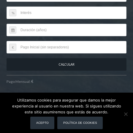
%
€
Pago Mensual:
€
Utilizamos cookies para asegurar que damos la mejor
experiencia al usuario en nuestra web. Si sigues utilizando
¿Quiénes somos?
Residenciales Buganvilla Collecction
este sitio asumiremos que estás de acuerdo.
Cooperativa de viviendas
Buscamos terrenos
Noticias
FAQs
ACEPTO
POLÍTICA DE COOKIES
Contacto
Formulario de reserva
Booking Received