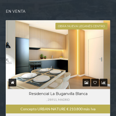
EN VENTA
OBRA NUEVA LEGANÉS CENTRO
Residencial La Buganvilla Blanca
, 28911, MADRID
Concepto URBAN-NATURE
€
210.800 más Iva