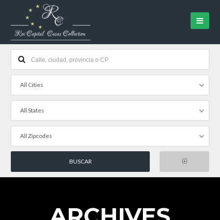
All Cities
All States
All Zipcodes
ARCHIVES